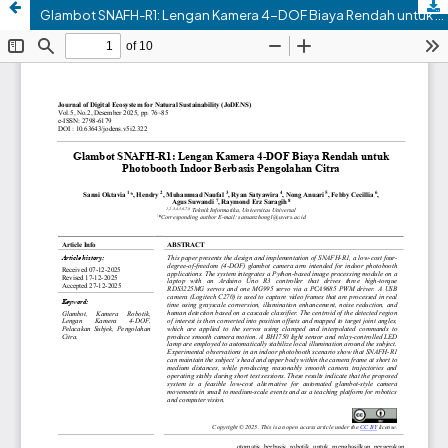
Glambot SNAFH-R1: Lengan Kamera 4-DOF Biaya Rendah untuk Photobooth Indoor Berbasis Pengolahan Citra