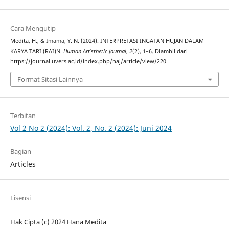
Cara Mengutip
Medita, H., & Imama, Y. N. (2024). INTERPRETASI INGATAN HUJAN DALAM
KARYA TARI (RAI)N.
Human Art’sthetic Journal
,
2
(2), 1–6. Diambil dari
https://journal.uvers.ac.id/index.php/haj/article/view/220
Format Sitasi Lainnya
Terbitan
Vol 2 No 2 (2024): Vol. 2, No. 2 (2024): Juni 2024
Bagian
Articles
Lisensi
Hak Cipta (c) 2024 Hana Medita