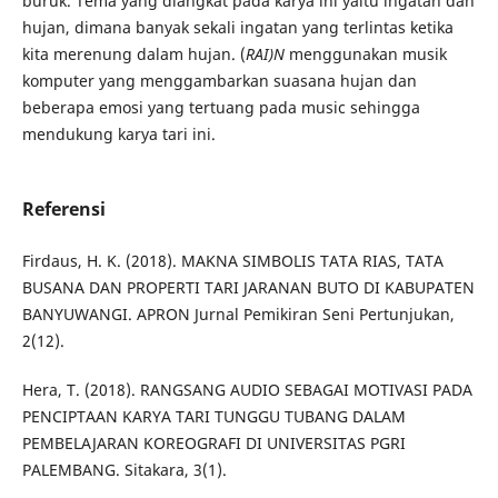
buruk. Tema yang diangkat pada karya ini yaitu ingatan dan
hujan, dimana banyak sekali ingatan yang terlintas ketika
kita merenung dalam hujan. (
RAI)N
menggunakan musik
komputer yang menggambarkan suasana hujan dan
beberapa emosi yang tertuang pada music sehingga
mendukung karya tari ini.
Referensi
Firdaus, H. K. (2018). MAKNA SIMBOLIS TATA RIAS, TATA
BUSANA DAN PROPERTI TARI JARANAN BUTO DI KABUPATEN
BANYUWANGI. APRON Jurnal Pemikiran Seni Pertunjukan,
2(12).
Hera, T. (2018). RANGSANG AUDIO SEBAGAI MOTIVASI PADA
PENCIPTAAN KARYA TARI TUNGGU TUBANG DALAM
PEMBELAJARAN KOREOGRAFI DI UNIVERSITAS PGRI
PALEMBANG. Sitakara, 3(1).