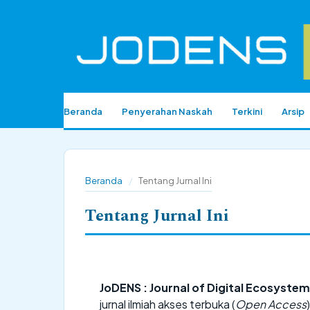
Beranda
Penyerahan Naskah
Terkini
Arsip
Beranda
/
Tentang Jurnal Ini
Tentang Jurnal Ini
JoDENS : Journal of Digital Ecosystem 
jurnal ilmiah akses terbuka (
Open Access