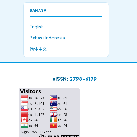
BAHASA
English
Bahasa Indonesia
简体中文
eISSN:
2798-6179