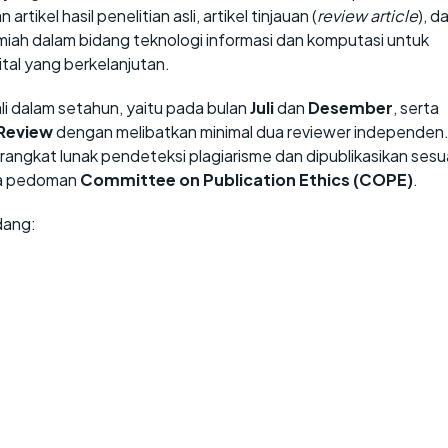
tikel hasil penelitian asli, artikel tinjauan (
review article
), d
lmiah dalam bidang teknologi informasi dan komputasi untuk
al yang berkelanjutan.
li dalam setahun, yaitu pada bulan
Juli
dan
Desember
, serta
 Review
dengan melibatkan minimal dua reviewer independen
rangkat lunak pendeteksi plagiarisme dan dipublikasikan sesu
ada pedoman
Committee on Publication Ethics (COPE)
.
dang: