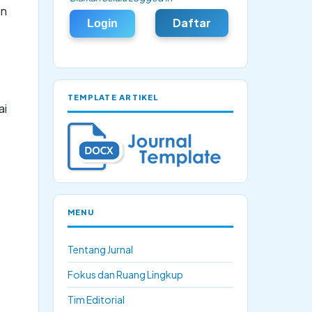
an
Daftar
Login
.
TEMPLATE ARTIKEL
ai
MENU
Tentang Jurnal
Fokus dan Ruang Lingkup
Tim Editorial