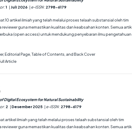
or
:
1
|
Juli 2026
|
e-ISSN
:
2798-6179
at 10 artikel ilmiah yang telah melalui proses telaah substansial oleh tim
ra reviewer guna memastikan kualitas dan keabsahan konten. Semua artik
 terbuka (open access) untuk mendukung penyebaran ilmu pengetahuan
r, Editorial Page, Table of Contents, and Back Cover
ull Article
5
)
f Digital Ecosystem for Natural Sustainability
or
:
2
|
Desember 2025
|
e-ISSN
:
2798-6179
at artikel ilmiah yang telah melalui proses telaah substansial oleh tim
ra reviewer guna memastikan kualitas dan keabsahan konten. Semua artik