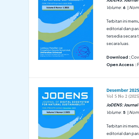
Volume
:
6
|
Nom
Terbitan ini memu
editorial dan pa
tersedia secara
secara luas.
Download :
Cove
Open Access :
F
Desember 202
Vol 5 No 2 (2025
JoDENS: Journal o
Volume
:
5
|
Nom
Terbitan ini memu
editorial dan pa