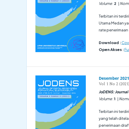
Volume
:
2
|
Nom
Terbitan ini terdi
Utama Medan yang
rate penerimaan d
Download :
Cove
Open Akses :
Ful
Desember 202
Vol 1 No 2 (2021
JoDENS: Journal o
Volume
:
1
|
Nomo
Terbitan ini terdi
yang telah ditela
penerimaan draft