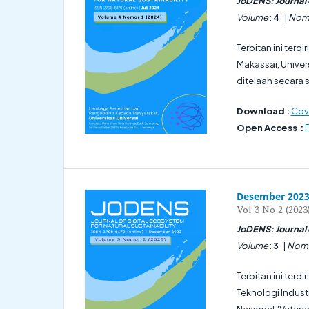
JoDENS: Journal o
Volume
:
4
|
Nom
Terbitan ini terdi
Makassar, Univer
ditelaah secara s
Download :
Cove
Open Access :
F
Desember 202
Vol 3 No 2 (2023
JoDENS: Journal o
Volume
:
3
|
Nom
Terbitan ini terdi
Teknologi Indust
Nasional "Veteran