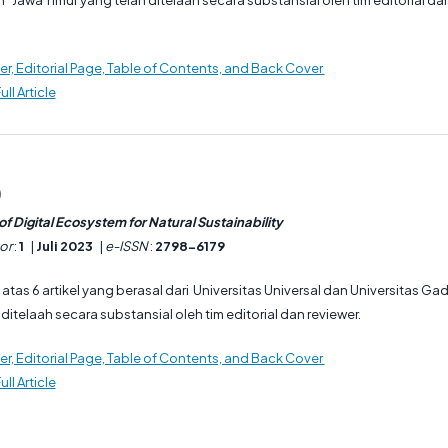
r, Editorial Page, Table of Contents, and Back Cover
ull Article
)
f Digital Ecosystem for Natural Sustainability
or
:
1
|
Juli 2023
|
e-ISSN
:
2798-6179
ri atas 6 artikel yang berasal dari Universitas Universal dan Universitas Ga
itelaah secara substansial oleh tim editorial dan reviewer.
r, Editorial Page, Table of Contents, and Back Cover
ull Article