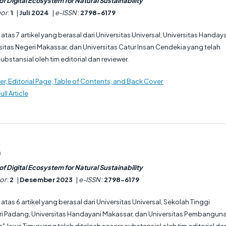
f Digital Ecosystem for Natural Sustainability
or
:
1
|
Juli 2024
|
e-ISSN
:
2798-6179
ri atas 7 artikel yang berasal dari Universitas Universal, Universitas Handay
sitas Negeri Makassar, dan Universitas Catur Insan Cendekia yang telah
ubstansial oleh tim editorial dan reviewer.
r, Editorial Page, Table of Contents, and Back Cover
ull Article
3
)
f Digital Ecosystem for Natural Sustainability
or
:
2
|
Desember 2023
|
e-ISSN
:
2798-6179
ri atas 6 artikel yang berasal dari Universitas Universal, Sekolah Tinggi
ri Padang, Universitas Handayani Makassar, dan Universitas Pembangun
" Jawa Timur yang telah ditelaah secara substansial oleh tim editorial da