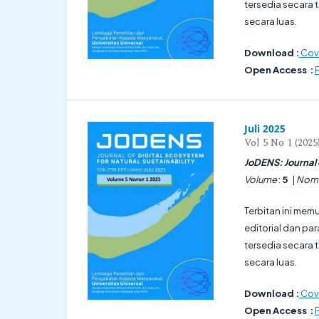
tersedia secara
secara luas.
Download :
Cov
Open Access :
F
Juli 2025
Vol 5 No 1 (2025
JoDENS: Journal o
Volume
:
5
|
Nom
Terbitan ini memu
editorial dan pa
tersedia secara
secara luas.
Download :
Cov
Open Access :
F