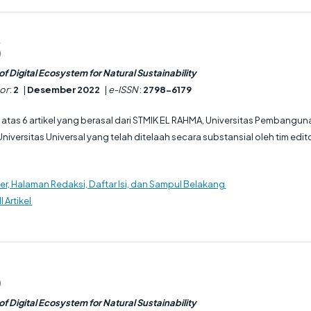
2
)
f Digital Ecosystem for Natural Sustainability
or
:
2
|
Desember 2022
|
e-ISSN
:
2798-6179
iri atas 6 artikel yang berasal dari STMIK EL RAHMA, Universitas Pembangun
iversitas Universal yang telah ditelaah secara substansial oleh tim edito
r, Halaman Redaksi, Daftar Isi, dan Sampul Belakang
l Artikel
)
f Digital Ecosystem for Natural Sustainability