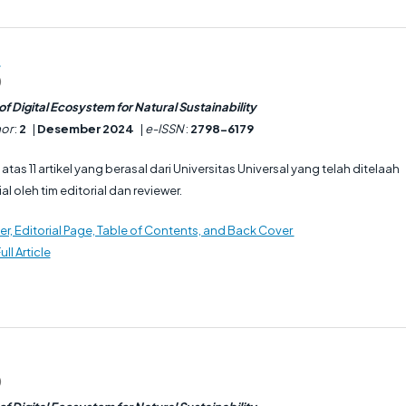
4
)
f Digital Ecosystem for Natural Sustainability
or
:
2
|
Desember 2024
|
e-ISSN
:
2798-6179
ri atas 11 artikel yang berasal dari Universitas Universal yang telah ditelaah
l oleh tim editorial dan reviewer.
r, Editorial Page, Table of Contents, and Back Cover
ull Article
)