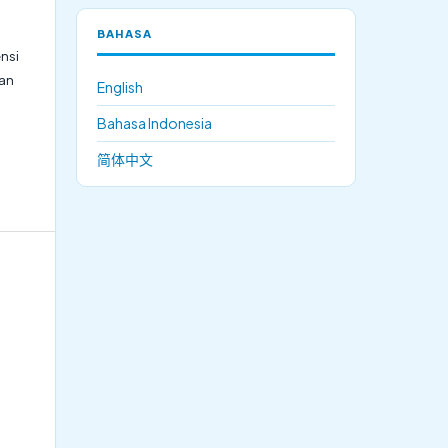
BAHASA
ensi
gan
English
Bahasa Indonesia
简体中文