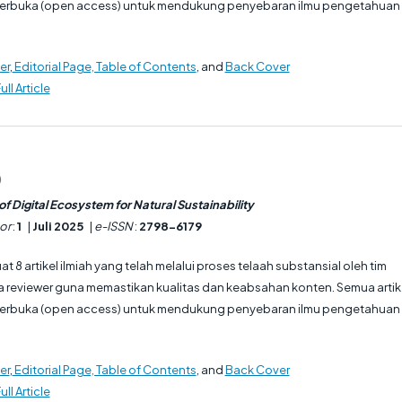
 terbuka (open access) untuk mendukung penyebaran ilmu pengetahuan
er
,
Editorial Page, Table of Contents
, and
Back Cover
ull Article
)
f Digital Ecosystem for Natural Sustainability
or
:
1
|
Juli 2025
|
e-ISSN
:
2798-6179
at 8 artikel ilmiah yang telah melalui proses telaah substansial oleh tim
ra reviewer guna memastikan kualitas dan keabsahan konten. Semua artik
 terbuka (open access) untuk mendukung penyebaran ilmu pengetahuan
er
,
Editorial Page, Table of Contents
, and
Back Cover
ull Article