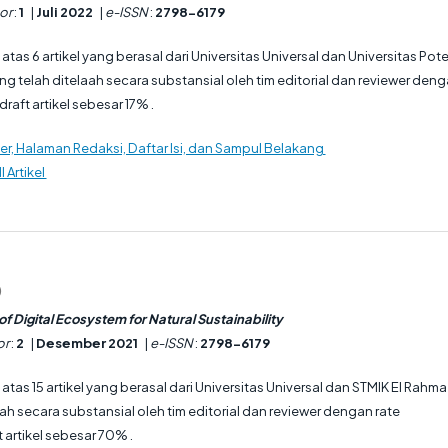
or
:
1
|
Juli 2022
|
e-ISSN
:
2798-6179
ri atas 6 artikel yang berasal dari Universitas Universal dan Universitas Pot
 telah ditelaah secara substansial oleh tim editorial dan reviewer den
raft artikel sebesar 17% .
r, Halaman Redaksi, Daftar Isi, dan Sampul Belakang
l Artikel
1
)
f Digital Ecosystem for Natural Sustainability
r
:
2
|
Desember 2021
|
e-ISSN
:
2798-6179
ri atas 15 artikel yang berasal dari Universitas Universal dan STMIK El Rahma
ah secara substansial oleh tim editorial dan reviewer dengan rate
 artikel sebesar 70% .