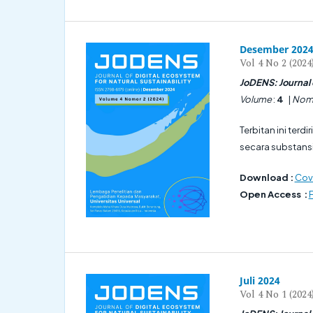
Desember 202
Vol 4 No 2 (2024
JoDENS: Journal o
Volume
:
4
|
Nom
Terbitan ini terdi
secara substansia
Download :
Cove
Open Access :
F
Juli 2024
Vol 4 No 1 (2024