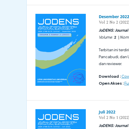
Desember 202
Vol 2 No 2 (2022
JoDENS: Journal o
Volume
:
2
|
Nom
Terbitan ini terd
Pancabudi, dan Un
dan reviewer.
Download :
Cove
Open Akses :
Ful
Juli 2022
Vol 2 No 1 (2022
JoDENS: Journal o