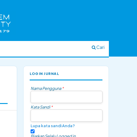
Cari
LOGIN JURNAL
Nama Pengguna
*
Kata Sandi
*
Lupa kata sandi Anda?
Biarkan Selalu Logged in