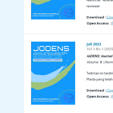
reviewer.
Download :
Cove
Open Access :
F
Juli 2023
Vol 3 No 1 (2023
JoDENS: Journal o
Volume
:
3
|
Nom
Terbitan ini terdi
Mada yang telah d
Download :
Cove
Open Access :
F