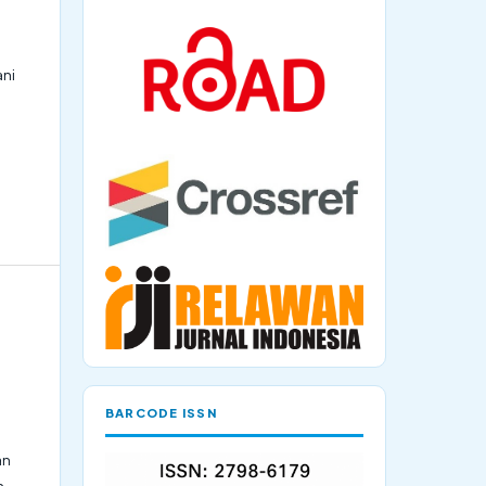
ani
BARCODE ISSN
an
n