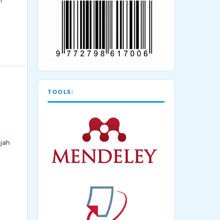
TOOLS:
djah