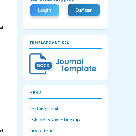
Daftar
Login
el
TEMPLATE ARTIKEL
MENU
Tentang Jurnal
Fokus dan Ruang Lingkup
el
Tim Editorial