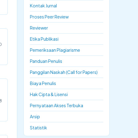
Kontak Jurnal
Proses Peer Review
Reviewer
Etika Publikasi
0
Pemeriksaan Plagiarisme
Panduan Penulis
Panggilan Naskah (Call for Papers)
Biaya Penulis
Hak Cipta & Lisensi
8
Pernyataan Akses Terbuka
Arsip
Statistik