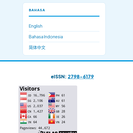
BAHASA
English
Bahasa Indonesia
简体中文
eISSN:
2798-6179