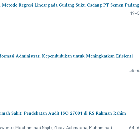
n Metode Regresi Linear pada Gudang Suku Cadang PT Semen Padang
49-5
formasi Administrasi Kependudukan untuk Meningkatkan Efisiensi
58-6
Rumah Sakit: Pendekatan Audit ISO 27001 di RS Rahman Rahim
utrawanto, Mochammad Najib, Zharvi Achmadha, Muhammad
64-6