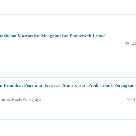
Pengabdian Masyarakat Menggunakan Framework Laravel
35-4
m Pemilihan Penerima Beasiswa (Studi Kasus: Prodi Teknik Perangkat
Akhmad Rezki Purnajaya
41-4