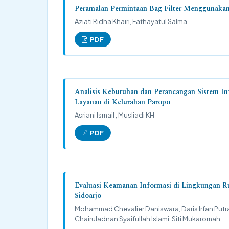
Peramalan Permintaan Bag Filter Menggunaka
Aziati Ridha Khairi, Fathayatul Salma
PDF
Analisis Kebutuhan dan Perancangan Sistem In
Layanan di Kelurahan Paropo
Asriani Ismail , Musliadi KH
PDF
Evaluasi Keamanan Informasi di Lingkungan 
Sidoarjo
Mohammad Chevalier Daniswara, Daris Irfan P
Chairuladnan Syaifullah Islami, Siti Mukaromah