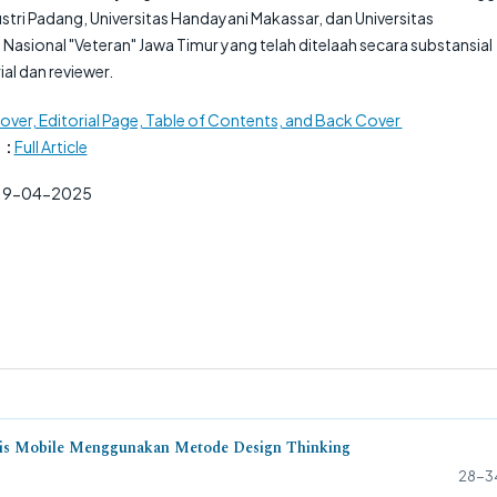
stri Padang, Universitas Handayani Makassar, dan Universitas
sional "Veteran" Jawa Timur yang telah ditelaah secara substansial
ial dan reviewer.
over, Editorial Page, Table of Contents, and Back Cover
 :
Full Article
19-04-2025
sis Mobile Menggunakan Metode Design Thinking
28-3