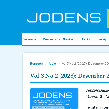
Beranda
Penyerahan Naskah
Terkini
Arsip
Beranda
/
Arsip
/
Vol 3 No 2 (2023): Desember 2
Vol 3 No 2 (2023): Desember 
JoDENS: Journa
Volume
:
3
|
N
Terbitan ini te