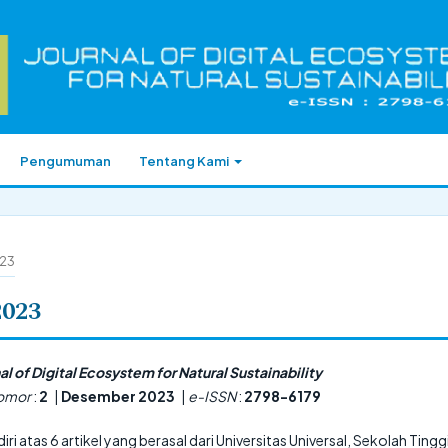
Pengumuman
Tentang Kami
023
2023
l of Digital Ecosystem for Natural Sustainability
omor
:
2
|
Desember 2023
|
e-ISSN
:
2798-6179
rdiri atas 6 artikel yang berasal dari Universitas Universal, Sekolah Tingg