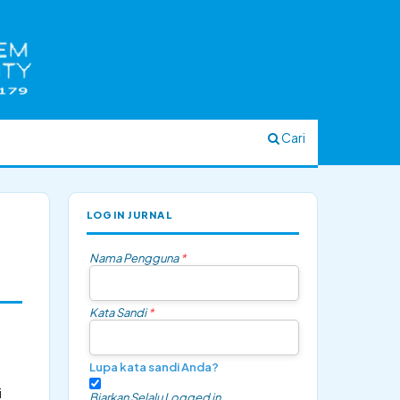
Cari
LOGIN JURNAL
Nama Pengguna
*
Kata Sandi
*
Lupa kata sandi Anda?
i
Biarkan Selalu Logged in