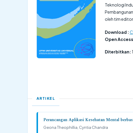
Teknologi Indu
Pembangunan Na
oleh tim editor
Download :
C
Open Access
Diterbitkan:
ARTIKEL
Perancangan Aplikasi Kesehatan Mental berba
Geona Theophillia, Cyntia Chandra